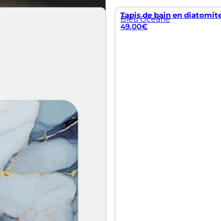
Tapis de bain en diatomit
Bleu Oceane
49.00
€