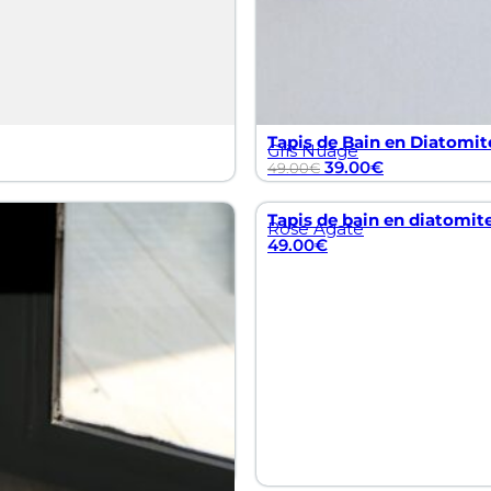
Tapis de Bain en Diatomit
Gris Nuage
39.00
€
49.00
€
Tapis de bain en diatomit
Rose Agate
49.00
€