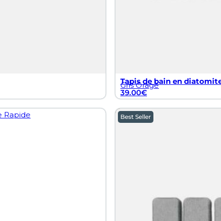
Tapis de bain en diatomite
Gris Orage
39.00
€
Best Seller