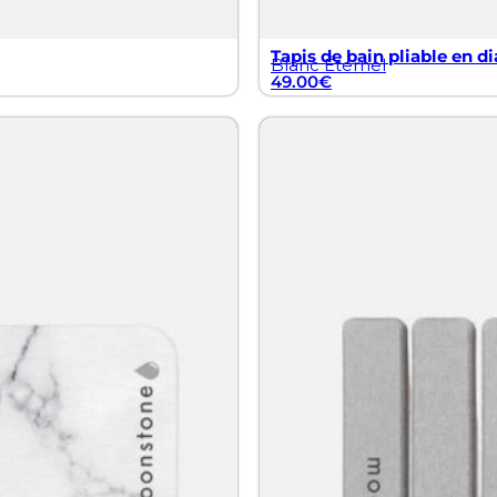
Tapis de bain pliable en di
Blanc Éternel
49.00
€