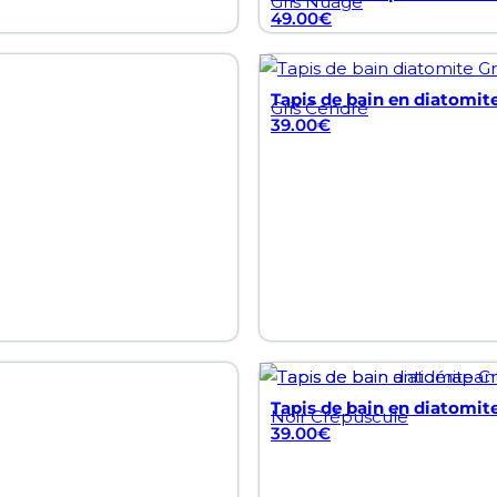
Gris Nuage
49.00
€
Tapis de bain en diatomite
Gris Cendré
39.00
€
Tapis de bain en diatomite
Noir Crépuscule
39.00
€