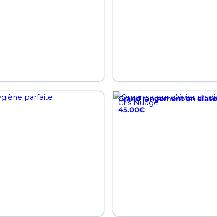
Grand rangement en diatom
Gris Nuage
45.00
€