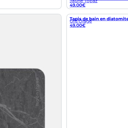
Jaune Topaz
49.00
€
Tapis de bain en diatomite
Gris Orage
49.00
€