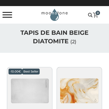
Passer au contenu principal
Passer au pied de page
0
TAPIS DE BAIN BEIGE
DIATOMITE
(2)
-
10.00
€
Best Seller