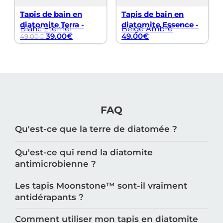
Tapis de bain en
Tapis de bain en
diatomite Terra -
diatomite Essence -
Blanc Éternel
Beige Ambre
39.00
€
49.00
€
49.00
€
FAQ
Qu'est-ce que la terre de diatomée ?
Qu'est-ce qui rend la diatomite
antimicrobienne ?
Les tapis Moonstone™️ sont-il vraiment
antidérapants ?
Comment utiliser mon tapis en diatomite