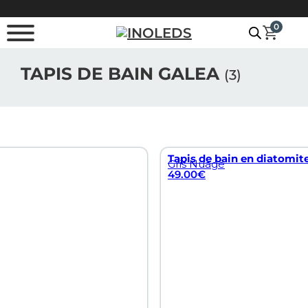
Passer au contenu principal
Passer au pied de page
0
TAPIS DE BAIN GALEA
(3)
Tapis de bain en diatomite
Gris Nuage
49.00
€