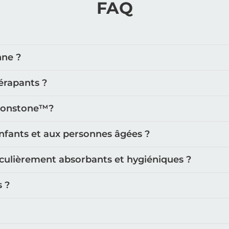
FAQ
nt conçus pour enrichir votre expérience quotidienne avec
 consulter :
nne ?
érapants ?
oonstone™️?
our :
nfants et aux personnes âgées ?
iculièrement absorbants et hygiéniques ?
s ?