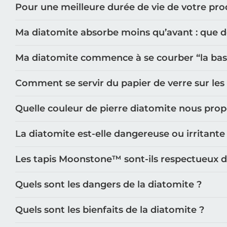
Pour une meilleure durée de vie de votre prod
Tapis de bain vert
Tapis de bain rose
Ma diatomite absorbe moins qu’avant : que doi
Tapis de bain noir
Tapis de bain turquoise
Ma diatomite commence à se courber “la base n
Tapis de bain blanc
Tapis de bain gris
Comment se servir du papier de verre sur les
Découvrez tous nos design :
Quelle couleur de pierre diatomite nous pro
Tapis de bain moderne
Tapis de bain pierre
La diatomite est-elle dangereuse ou irritante
Tapis de bain zen
Tapis de bain vintage
Les tapis Moonstone™️ sont-ils respectueux 
Tapis de bain galet
Tapis de bain naturel
Quels sont les dangers de la diatomite ?
Tapis de bain rectangle
Tapis de bain original
Quels sont les bienfaits de la diatomite ?
Tapis de bain WC
Tapis de bain sol