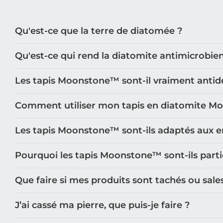
et préférences exprimés par nos clients
KIT & Coffret :
Nous avons assemblé des kits spécialeme
Qu'est-ce que la terre de diatomée ?
Si vous souhaitez en savoir plus vous pouvez également
Qu'est-ce qui rend la diatomite antimicrobie
A propos
Contact
Les tapis Moonstone™️ sont-il vraiment antid
FAQ
Blog
Comment utiliser mon tapis en diatomite M
Retrouvez également une large gamme en diatomite p
Les tapis Moonstone™️ sont-ils adaptés aux e
Assiettes et couverts
Salle de bain
Pourquoi les tapis Moonstone™️ sont-ils part
Animaux
Verres et tasses
Que faire si mes produits sont tachés ou sale
Découvrez tous nos coloris:
J’ai cassé ma pierre, que puis-je faire ?
Tapis de bain jaune