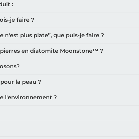
uit :
s-je faire ?
'est plus plate”, que puis-je faire ?
 pierres en diatomite Moonstone™️ ?
posons?
 pour la peau ?
de l'environnement ?