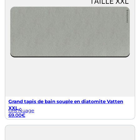
 à votre tapis.
 vous pouvez découvrir une sélection exquise d’articles en
 pour la salle de bain en diatomite, conçus pour transfor
e.
sélection de tapis de salle de bain en diatomite, alliant 
oonstone a créé la collection Stonea, offrant une gamme de 
égouttoirs à vaisselle
, à
tasses
et à
verres
, des rangements, t
 compagnie, Moonstone a développé une gamme de produits
la maison.
lients, Moonstone a développé une nouvelle gamme de pro
Grand tapis de bain souple en diatomite Vatten
nt conçus pour enrichir votre expérience quotidienne avec
XXL -
Gris Nuage
69.00
€
 consulter :