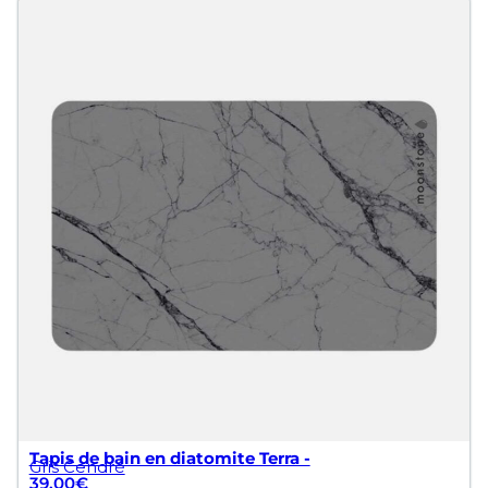
Tapis de bain en diatomite Terra -
Gris Cendré
39.00
€