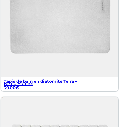
l’eau de s’écouler naturellement, évitant ainsi les
ain absorbants placés à des endroits stratégiques.
nce zen et naturelle. Ces matériaux, en harmonie avec
lle de bain beige plus discret. Les nuances naturelles de
Tapis de bain en diatomite Terra -
Blanc Éternel
39.00
€
e est adaptée à l’espace disponible. Un tapis de salle
modèle peut accentuer un espace spécifique.
douce suffit pour enlever les résidus de savon ou les