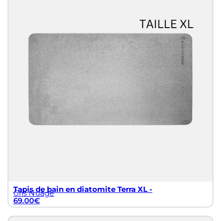
our :
Tapis de bain en diatomite Terra XL -
Gris Nuage
69.00
€