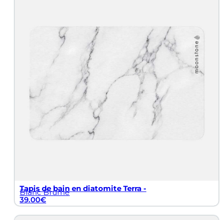
Contact
FAQ
Blog
Retrouvez également une large gamme en diatomite p
Assiettes et couverts
Salle de bain
Animaux
Verres et tasses
Tapis de bain en diatomite Terra -
Blanc Brume
39.00
€