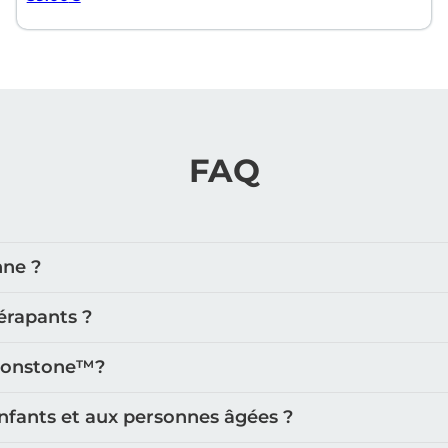
FAQ
nne ?
érapants ?
oonstone™️?
nfants et aux personnes âgées ?