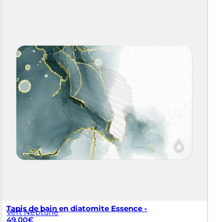
Tapis de bain en diatomite Essence -
Vert Neptune
49.00
€