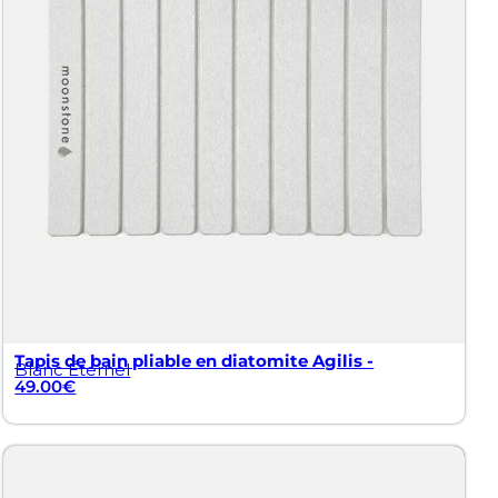
 diatomite, alliant design moderne et durabilité.
mer cet espace en un lieu de détente et de bien-être,
absorption supérieure et design élégant pour
tapis aux couleurs inspirées de la nature, pour une
ous conçus pour faciliter la vie en cuisine tout en étant
 pour animaux en diatomite, offrant confort et style
duits conçues spécialement pour répondre aux besoins
Tapis de bain pliable en diatomite Agilis -
Blanc Éternel
 la diatomite.
49.00
€