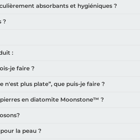
iculièrement absorbants et hygiéniques ?
s ?
uit :
s-je faire ?
'est plus plate”, que puis-je faire ?
 pierres en diatomite Moonstone™️ ?
posons?
 pour la peau ?