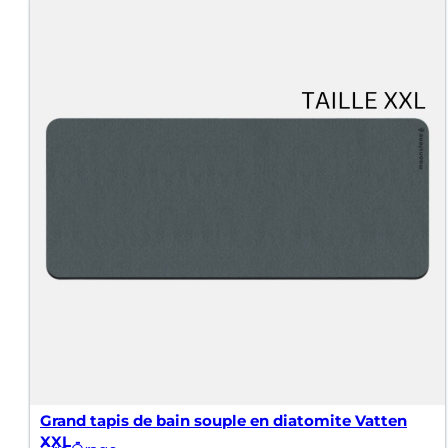
Grand tapis de bain souple en diatomite Vatten
XXL -