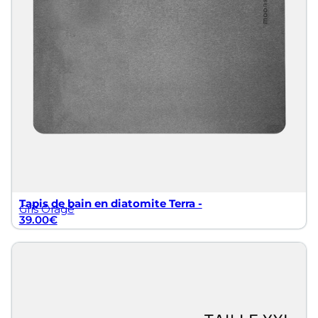
ement absorbants comme les tapis en tissu, ils permettent à 
 combinez votre tapis de pierre avec des tapis de salle de b
parfaitement le tapis de bain en pierre, créant une ambia
le spa à domicile.
uleurs, du tapis de salle de bain noir élégant au tapis de sa
ur à votre salle de bain.
Tapis de bain en diatomite Terra -
Gris Orage
39.00
€
tapis rond salle de bain en pierre, assurez-vous que la taill
aîtresse dans une grande salle de bain, tandis qu’un petit 
ntretien. Un simple rinçage ou un nettoyage avec une brosse 