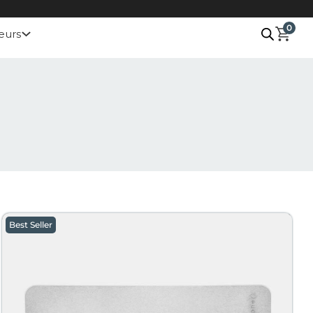
0
eurs
he de nature et d’élégance avec un tapis de bain en
ielle unique. Découvrons ensemble comment intégrer ce
Best Seller
apante, assure une sécurité accrue. Les tapis de salle de
risque de glissade.