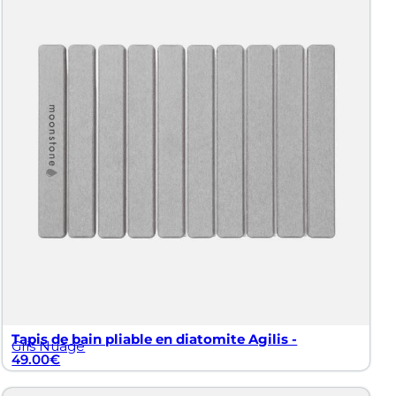
Tapis de bain pliable en diatomite Agilis -
Gris Nuage
49.00
€