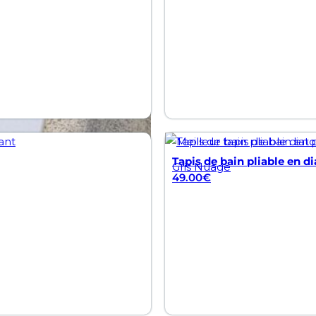
Tapis de bain pliable en di
Gris Nuage
49.00
€