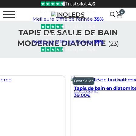
Trustpilot
4,6
Passer au contenu principal
Passer au pied de page
Livraison offerte dès 50€
0
Meilleure Offre de l'année
35%
Trustpilot
4,6
TAPIS DE SALLE DE BAIN
Livraison offerte dès 50€
MODERNE DIATOMITE
Meilleure Offre de l'année
35%
(23)
Trustpilot
4,6
Best Seller
Tapis de bain en diatomite
Gris Orage
39.00
€