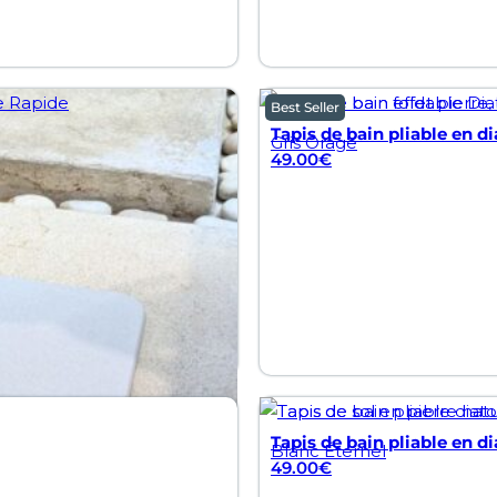
Best Seller
Tapis de bain pliable en di
Gris Orage
49.00
€
Tapis de bain pliable en di
Blanc Éternel
49.00
€