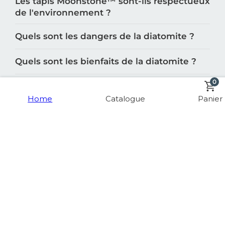
Les tapis Moonstone™️ sont-ils respectueux
de l'environnement ?
Quels sont les dangers de la diatomite ?
Quels sont les bienfaits de la diatomite ?
0
Comment fonctionne la diatomite ?
Home
Catalogue
Panier
Combien de temps dure la diatomite ?
Quelles sont les différentes catégories de
produits cuisine de Moonstone™️ ?
Quelles sont les différentes catégories de
produits salle de bain de Moonstone™️ ?
Quelles sont les principales catégories de
produits proposées par Moonstone™️ ?