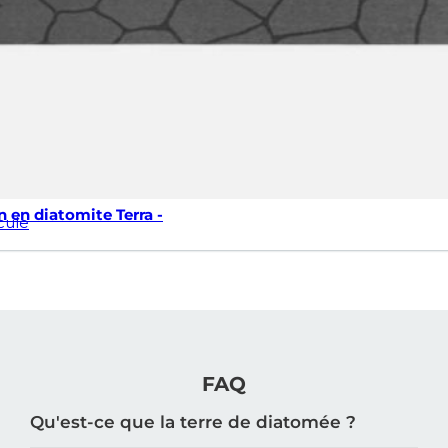
n en diatomite Terra -
cule
FAQ
Qu'est-ce que la terre de diatomée ?