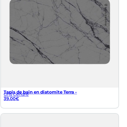
ec la diatomite à tarif avantageux.
Tapis de bain en diatomite Terra -
Gris Cendré
39.00
€