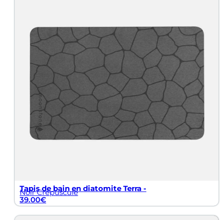
Tapis de bain en diatomite Terra -
Noir Crépuscule
39.00
€