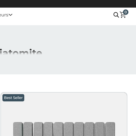
0
eurs
diatomite
Cette couleur neutre et élégante s’adapte à tous les
ue intemporelle de cette teinte aux propriétés
Best Seller
he de lumière et de sérénité à votre salle de bain. Si
rage
, aux tonalités grises plus profondes et envoûtantes.