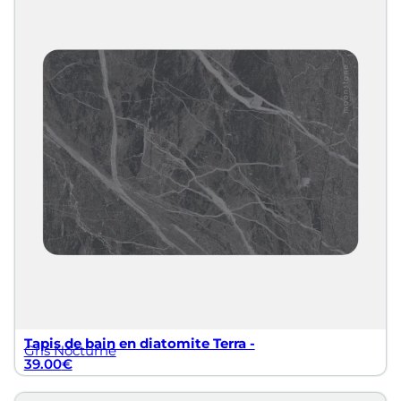
Tapis de bain en diatomite Terra -
Gris Nocturne
39.00
€