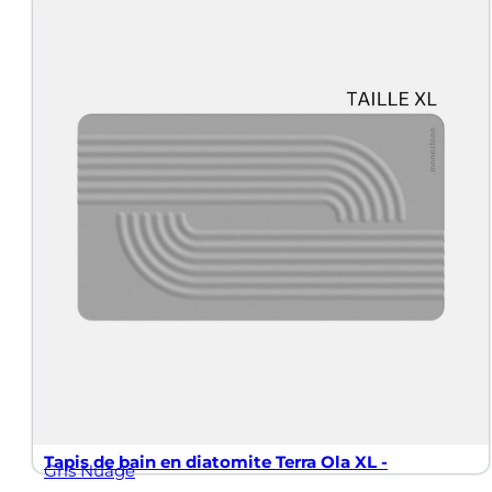
Tapis de bain en diatomite Terra Ola XL -
Gris Nuage