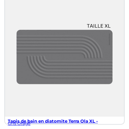
Tapis de bain en diatomite Terra Ola XL -
Gris Orage