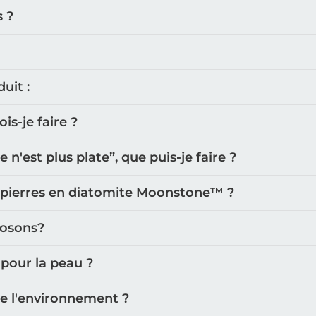
s ?
uit :
s-je faire ?
'est plus plate”, que puis-je faire ?
 pierres en diatomite Moonstone™️ ?
posons?
 pour la peau ?
de l'environnement ?