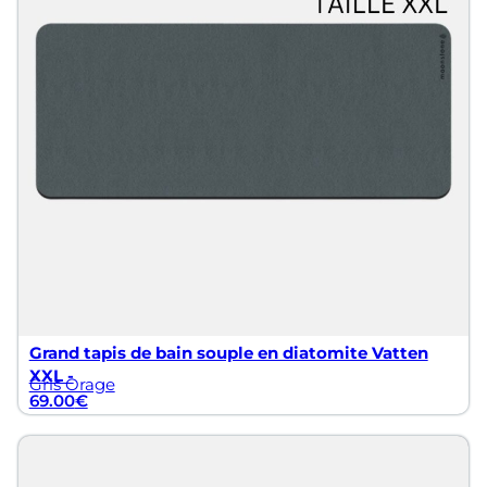
lement conçus pour enrichir votre expérience quotidienne av
consulter :
Grand tapis de bain souple en diatomite Vatten
XXL -
Gris Orage
69.00
€