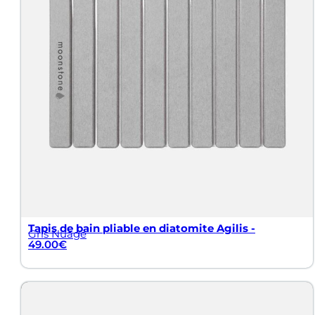
KIT & Coffret :
Nous avons assemblé des kits spécia
Si vous souhaitez en savoir plus vous pouvez également 
A propos
Contact
FAQ
Blog
Tapis de bain pliable en diatomite Agilis -
Gris Nuage
49.00
€