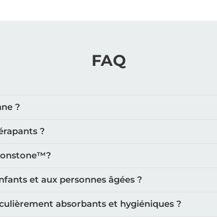
FAQ
nne ?
érapants ?
oonstone™️?
nfants et aux personnes âgées ?
iculièrement absorbants et hygiéniques ?