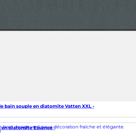
de bain souple en diatomite Vatten XXL -
n en diatomite Essence -
e