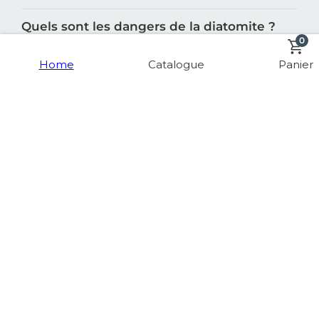
de l'environnement ?
Quels sont les dangers de la diatomite ?
0
Home
Catalogue
Panier
Quels sont les bienfaits de la diatomite ?
Comment fonctionne la diatomite ?
Combien de temps dure la diatomite ?
Quelles sont les différentes catégories de
produits cuisine de Moonstone™️ ?
Quelles sont les différentes catégories de
produits salle de bain de Moonstone™️ ?
Quelles sont les principales catégories de
produits proposées par Moonstone™️ ?