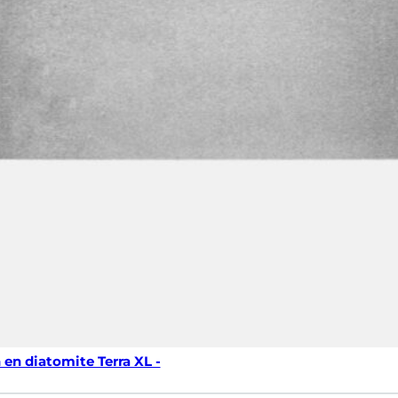
 en diatomite Terra XL -