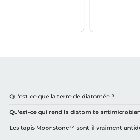
Qu'est-ce que la terre de diatomée ?
Qu'est-ce qui rend la diatomite antimicrobie
Les tapis Moonstone™️ sont-il vraiment antid