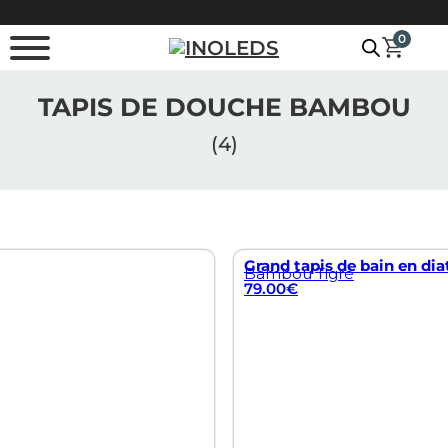
Passer au contenu principal
Passer au pied de page
0
TAPIS DE DOUCHE BAMBOU
(4)
Grand tapis de bain en di
Bambou Tigré
79.00
€