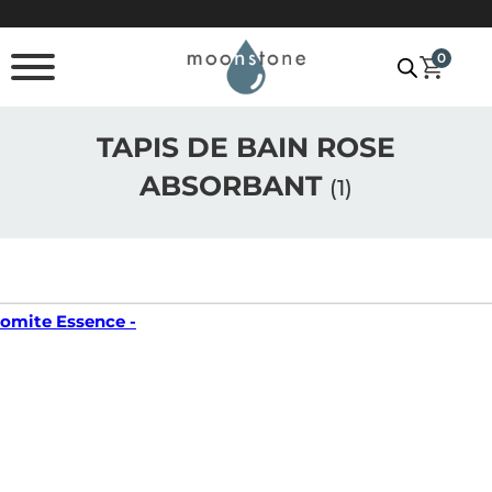
Passer au contenu principal
Passer au pied de page
0
TAPIS DE BAIN ROSE
ABSORBANT
(1)
tomite Essence -