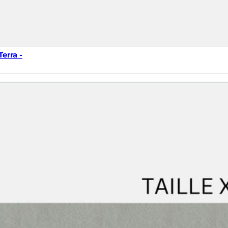
erra -