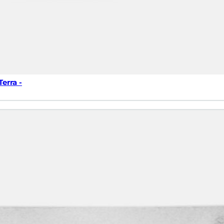
erra -