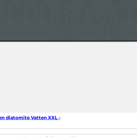
en diatomite Vatten XXL -