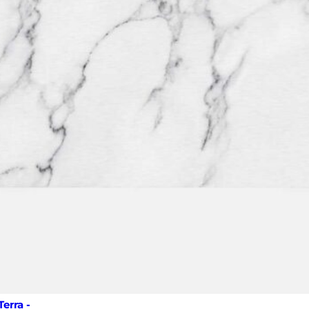
erra -