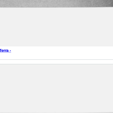
erra -