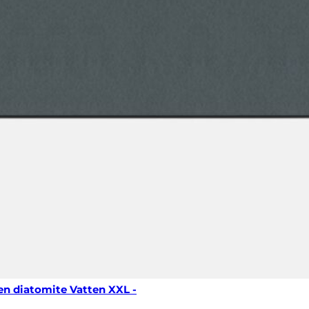
en diatomite Vatten XXL -