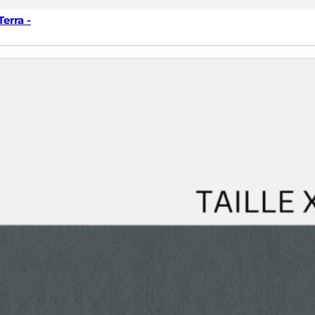
erra -