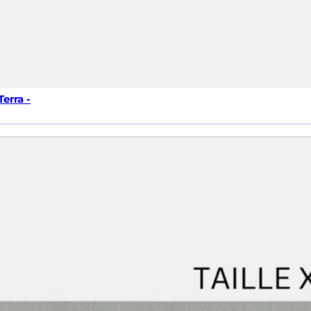
erra -