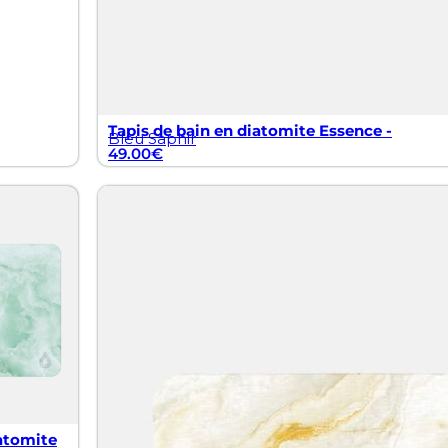
Tapis de bain en diatomite Essence -
Bleu Saphir
49.00
€
iatomite