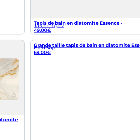
Tapis de bain en diatomite Essence -
Jaune Topaz
49.00
€
Grande taille tapis de bain en diatomite Ess
Bleu Saphir
69.00
€
iatomite