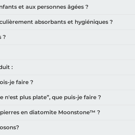
nfants et aux personnes âgées ?
iculièrement absorbants et hygiéniques ?
s ?
uit :
s-je faire ?
'est plus plate”, que puis-je faire ?
 pierres en diatomite Moonstone™️ ?
posons?