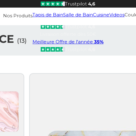
Trustpilot
4,6
Livraison offerte dès 50€
Tapis de Bain
Salle de Bain
Cuisine
Videos
Coul
Nos Produits
Meilleure Offre de l'année
35%
Trustpilot
4,6
Livraison offerte dès 50€
NCE
(13)
Meilleure Offre de l'année
35%
Trustpilot
4,6