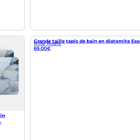
Grande taille tapis de bain en diatomite Ess
Rose Agate
69.00
€
ain
-