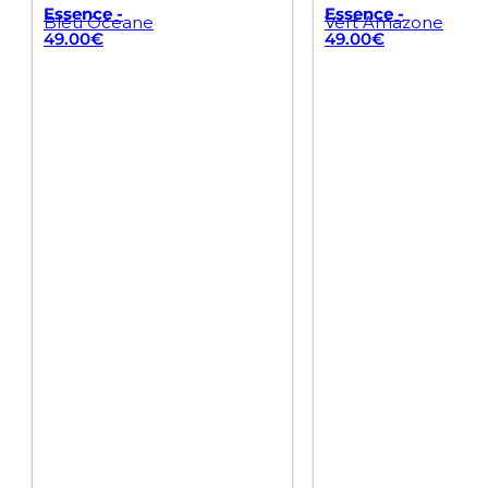
Essence -
Essence -
Bleu Oceane
Vert Amazone
49.00
€
49.00
€