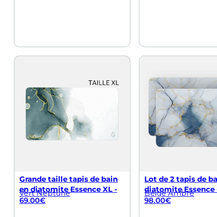
Grande taille tapis de bain
Lot de 2 tapis de b
en diatomite Essence XL -
diatomite Essence 
Vert Neptune
Beige Ambre
69.00
€
98.00
€