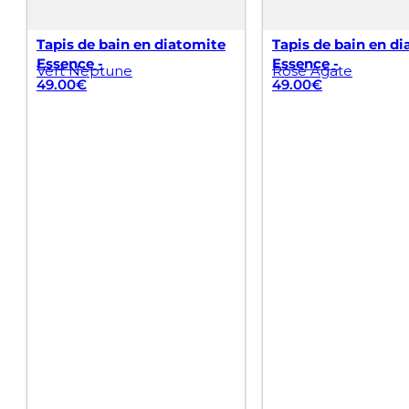
Tapis de bain en diatomite
Tapis de bain en d
Essence -
Essence -
Vert Neptune
Rose Agate
49.00
€
49.00
€