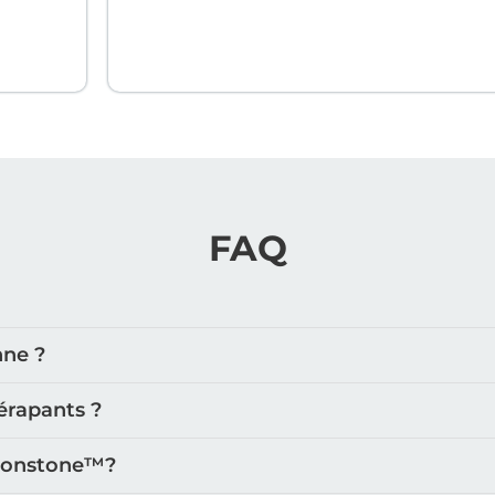
FAQ
nne ?
érapants ?
oonstone™️?