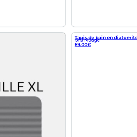
Tapis de bain en diatomite
Gris Nuage
69.00
€