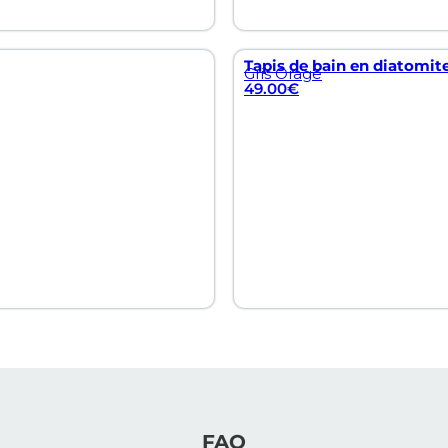
Tapis de bain en diatomite
Gris Orage
49.00
€
FAQ