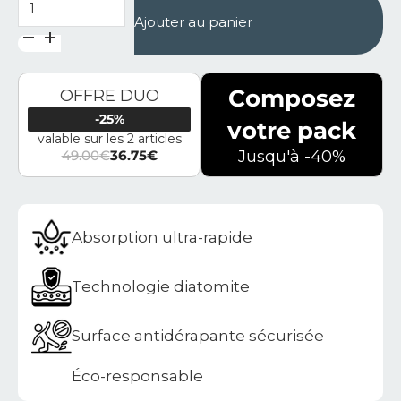
Ajouter au panier
Composez
OFFRE DUO
-25%
votre pack
valable sur les 2 articles
49.00
€
36.75
€
Jusqu'à -40%
Le prix initial était : 49.00€.
Le prix actuel est : 36.75€.
Absorption ultra-rapide
Technologie diatomite
Surface antidérapante sécurisée
Éco-responsable