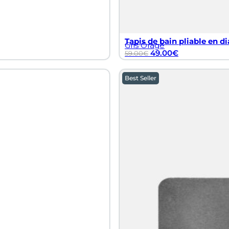
Tapis de bain pliable en di
Gris Orage
49.00
€
59.00
€
Best Seller