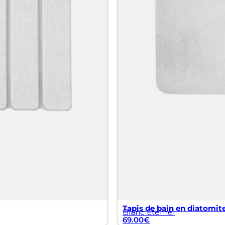
Tapis de bain en diatomite
Blanc Éternel
69.00
€