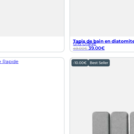
Tapis de bain en diatomite
Gris Orage
39.00
€
49.00
€
-
10.00
€
Best Seller