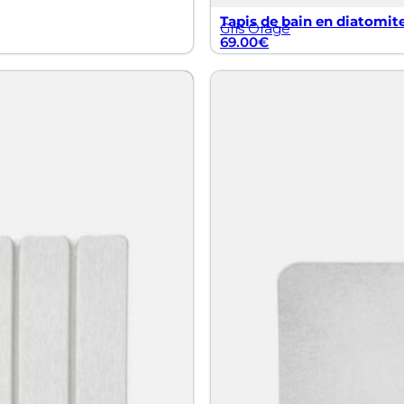
Tapis de bain en diatomite
Gris Orage
69.00
€