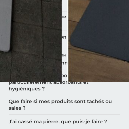
antimicrobienne ?
Les tapis Moonstone™️ sont-il vraiment
antidérapants ?
Comment utiliser mon tapis en diatomite
Moonstone™️?
Les tapis Moonstone™️ sont-ils adaptés aux
enfants et aux personnes âgées ?
Pourquoi les tapis Moonstone™️ sont-ils
particulièrement absorbants et
hygiéniques ?
Que faire si mes produits sont tachés ou
sales ?
J’ai cassé ma pierre, que puis-je faire ?