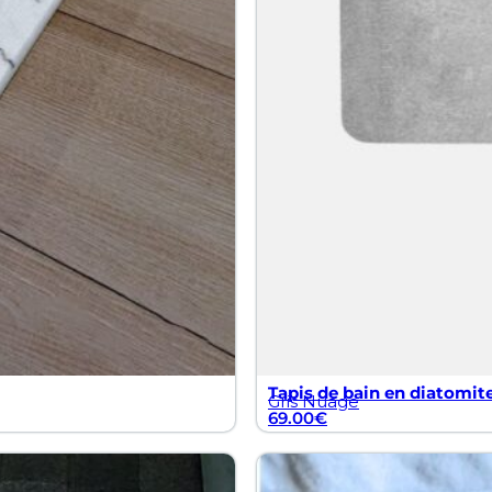
Tapis de bain en diatomite
Gris Nuage
69.00
€
Grand tapis de bain soupl
Gris Orage