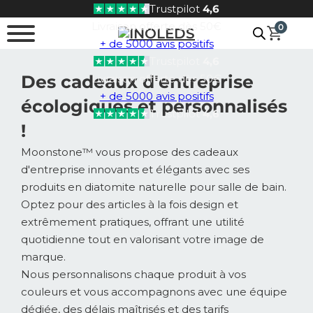
Trustpilot
4,6
Passer au contenu principal
Passer au pied de page
Livraison offerte dès 50€
0
+ de 5000 avis positifs
Trustpilot
4,6
Des cadeaux d'entreprise
Livraison offerte dès 50€
+ de 5000 avis positifs
écologiques et personnalisés
Trustpilot
4,6
!
Moonstone™ vous propose des cadeaux
d'entreprise innovants et élégants avec ses
produits en diatomite naturelle pour salle de bain.
Optez pour des articles à la fois design et
extrêmement pratiques, offrant une utilité
quotidienne tout en valorisant votre image de
marque.
Nous personnalisons chaque produit à vos
couleurs et vous accompagnons avec une équipe
dédiée, des délais maîtrisés et des tarifs