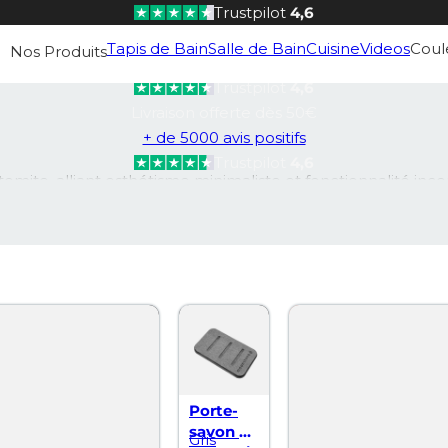
Trustpilot
4,6
Livraison offerte dès 50€
Tapis de Bain
Salle de Bain
Cuisine
Videos
Coul
Nos Produits
+ de 5000 avis positifs
Trustpilot
4,6
Livraison offerte dès 50€
+ de 5000 avis positifs
Trustpilot
4,6
te, alliant esthétisme minimaliste et fonctionnalité inc
e savon au sec, évitant ainsi qu’il ne ramollisse et prolong
Porte-
savon en
Gris