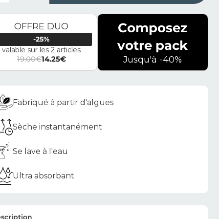
Composez
OFFRE DUO
-25%
votre pack
valable sur les 2 articles
19.00
€
14.25
€
Jusqu'à -40%
Le prix initial était : 19.00€.
Le prix actuel est : 14.25€.
Fabriqué à partir d'algues
Sèche instantanément
Se lave à l'eau
Ultra absorbant
scription