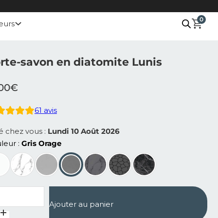
0
eurs
rte-savon en diatomite Lunis
.00
€
61
avis
ré chez vous :
Lundi 10 Août 2026
leur
Gris Orage
ntité de Porte-savon en diatomite Lunis
Ajouter au panier