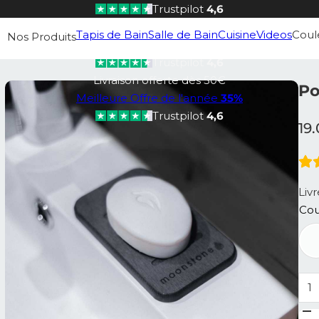
Trustpilot
4,6
Livraison offerte dès 50€
Tapis de Bain
Salle de Bain
Cuisine
Videos
Coul
Nos Produits
Meilleure Offre de l'année
35%
Trustpilot
4,6
Livraison offerte dès 50€
Po
Meilleure Offre de l'année
35%
Trustpilot
4,6
19
Liv
Cou
qua