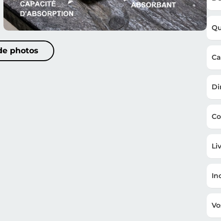
Qu
 de photos
Ca
Di
Co
Li
In
Vo