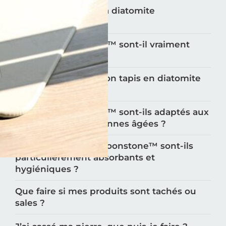
Qu'est-ce qui rend la diatomite
antimicrobienne ?
Les tapis Moonstone™️ sont-il vraiment
antidérapants ?
Comment utiliser mon tapis en diatomite
Moonstone™️?
Les tapis Moonstone™️ sont-ils adaptés aux
enfants et aux personnes âgées ?
Pourquoi les tapis Moonstone™️ sont-ils
particulièrement absorbants et
hygiéniques ?
Que faire si mes produits sont tachés ou
sales ?