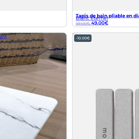
Tapis de bain pliable en di
Blanc Éternel
49.00
€
59.00
€
-
10.00
€