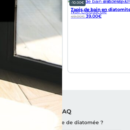
-
10.00
€
Tapis de bain en diatomite
Noir Crépuscule
39.00
€
49.00
€
FAQ
Qu'est-ce que la terre de diatomée ?