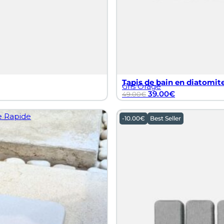
Tapis de bain en diatomite
Gris Orage
39.00
€
49.00
€
-
10.00
€
Best Seller