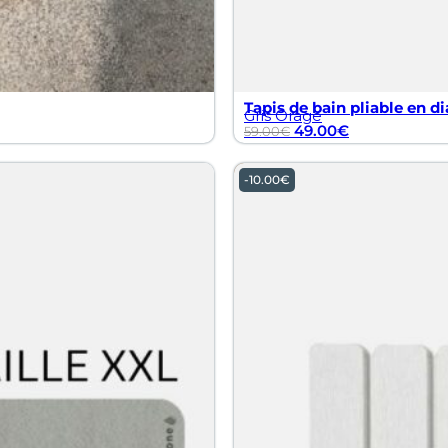
Tapis de bain pliable en di
Gris Orage
49.00
€
59.00
€
-
10.00
€