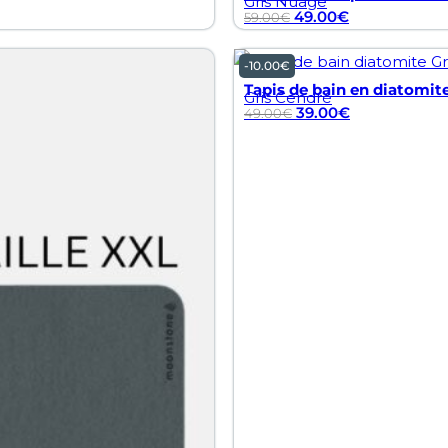
Gris Nuage
49.00
€
59.00
€
-
10.00
€
Tapis de bain en diatomite
Gris Cendré
39.00
€
49.00
€