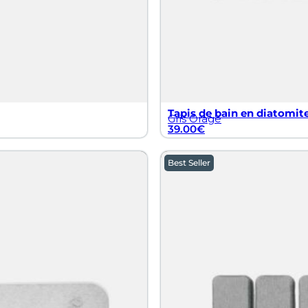
Tapis de bain en diatomite
Gris Orage
39.00
€
Best Seller