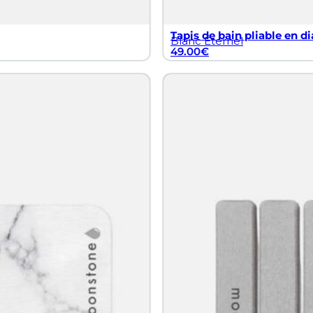
Tapis de bain pliable en di
Blanc Éternel
49.00
€