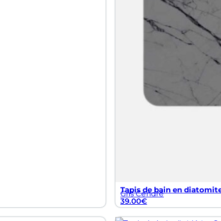
Tapis de bain en diatomite
Gris Cendré
39.00
€