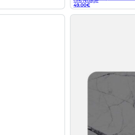
Gris Nuage
49.00
€