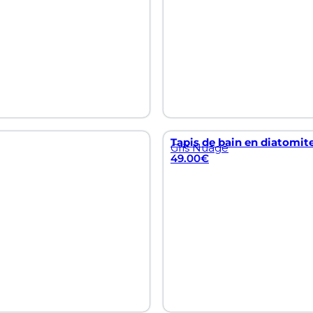
Tapis de bain en diatomite
Gris Nuage
49.00
€