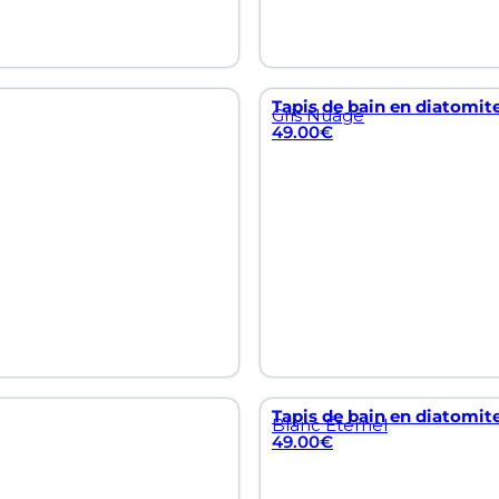
Tapis de bain en diatomit
Gris Nuage
49.00
€
Tapis de bain en diatomite
Blanc Éternel
49.00
€