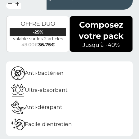
Composez
OFFRE DUO
-25%
votre pack
valable sur les 2 articles
49.00
€
36.75
€
Jusqu'à -40%
Le prix initial était : 49.00€.
Le prix actuel est : 36.75€.
Anti-bactérien
Ultra-absorbant
Anti-dérapant
Facile d'entretien