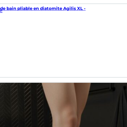
de bain pliable en diatomite Agilis XL -
e
n en diatomite Terra XL -
e