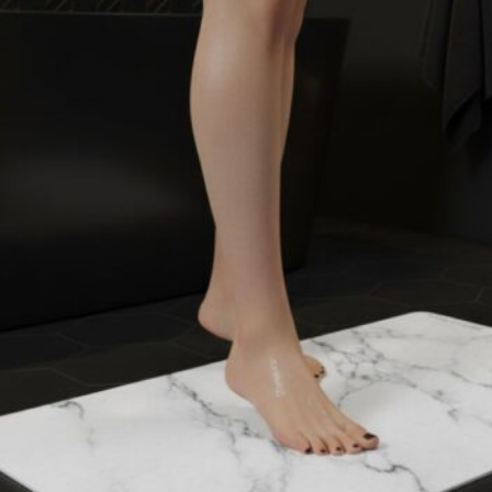
FAQ
Qu'est-ce que la terre de diatomée ?
Qu'est-ce qui rend la diatomite
antimicrobienne ?
Les tapis Moonstone™️ sont-il vraiment
antidérapants ?