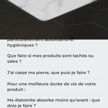
Comment utiliser mon tapis en diatomite
Moonstone™️?
Les tapis Moonstone™️ sont-ils adaptés aux
enfants et aux personnes âgées ?
Pourquoi les tapis Moonstone™️ sont-ils
particulièrement absorbants et
hygiéniques ?
Que faire si mes produits sont tachés ou
sales ?
J’ai cassé ma pierre, que puis-je faire ?
Pour une meilleure durée de vie de votre
produit :
Ma diatomite absorbe moins qu’avant : que
dois-je faire ?