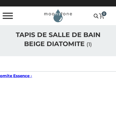
Passer au contenu principal
Passer au pied de page
0
TAPIS DE SALLE DE BAIN
BEIGE DIATOMITE
(1)
tomite Essence -