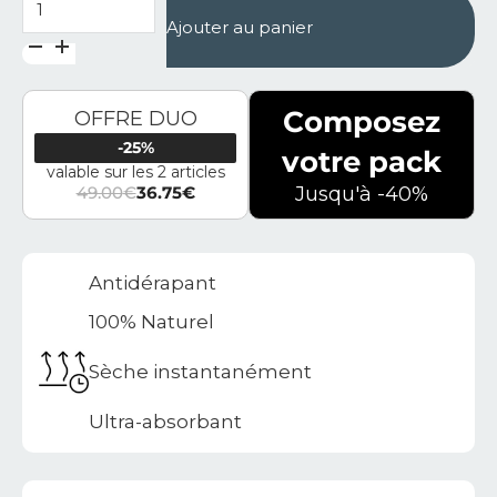
Ajouter au panier
Composez
OFFRE DUO
-25%
votre pack
valable sur les 2 articles
49.00
€
36.75
€
Jusqu'à -40%
Le prix initial était : 49.00€.
Le prix actuel est : 36.75€.
Antidérapant
100% Naturel
Sèche instantanément
Ultra-absorbant