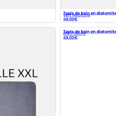
Tapis de bain en diatomit
Vert Neptune
49.00
€
Tapis de bain en diatomit
Bleu Saphir
49.00
€