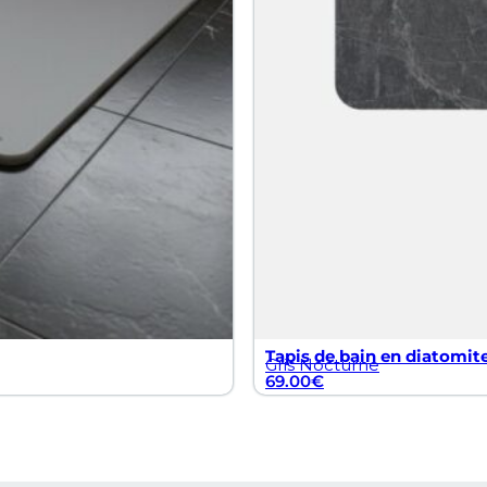
Tapis de bain en diatomite
Gris Nocturne
69.00
€