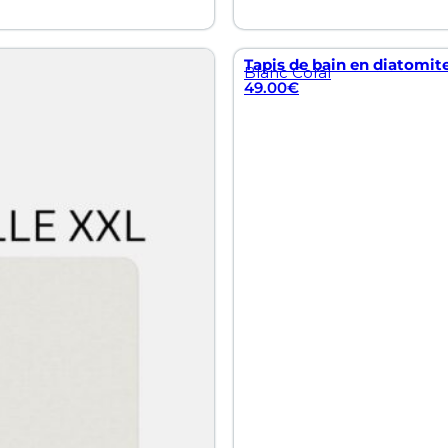
Tapis de bain en diatomit
Blanc Coral
49.00
€