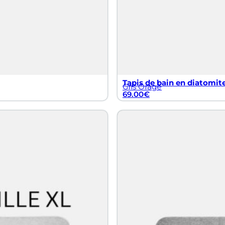
Tapis de bain en diatomite
Gris Orage
69.00
€