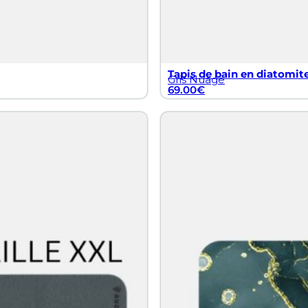
Tapis de bain en diatomite
Gris Nuage
69.00
€