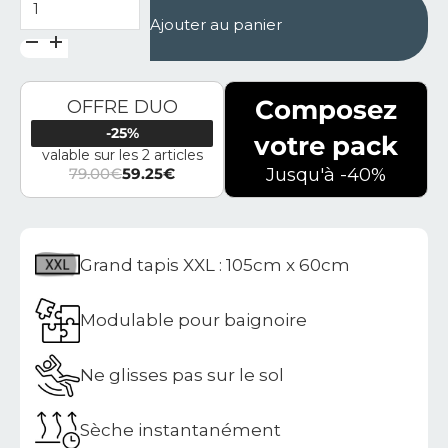
Ajouter au panier
Composez
OFFRE DUO
-25%
votre pack
valable sur les 2 articles
79.00
€
59.25
€
Jusqu'à -40%
Le prix initial était : 79.00€.
Le prix actuel est : 59.25€.
Grand tapis XXL : 105cm x 60cm
Modulable pour baignoire
Ne glisses pas sur le sol
Sèche instantanément