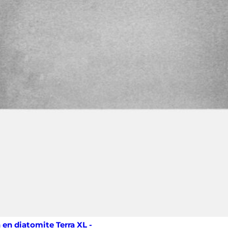
 en diatomite Terra XL -