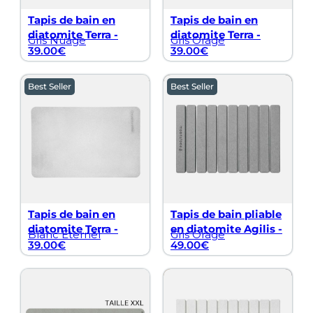
Tapis de bain en
Tapis de bain en
diatomite Terra -
diatomite Terra -
Gris Nuage
Gris Orage
39.00
€
39.00
€
Best Seller
Best Seller
Tapis de bain en
Tapis de bain pliable
diatomite Terra -
en diatomite Agilis -
Blanc Éternel
Gris Orage
39.00
€
49.00
€