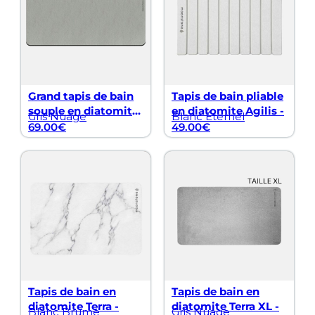
Grand tapis de bain
Tapis de bain pliable
souple en diatomite
en diatomite Agilis -
Gris Nuage
Blanc Éternel
Vatten XXL -
69.00
€
49.00
€
Tapis de bain en
Tapis de bain en
diatomite Terra -
diatomite Terra XL -
Blanc Brume
Gris Nuage