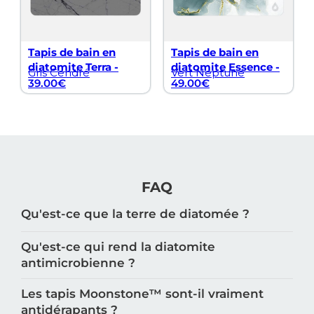
Tapis de bain en
Tapis de bain en
diatomite Terra -
diatomite Essence -
Gris Cendré
Vert Neptune
39.00
€
49.00
€
FAQ
Qu'est-ce que la terre de diatomée ?
Qu'est-ce qui rend la diatomite
antimicrobienne ?
Les tapis Moonstone™️ sont-il vraiment
antidérapants ?