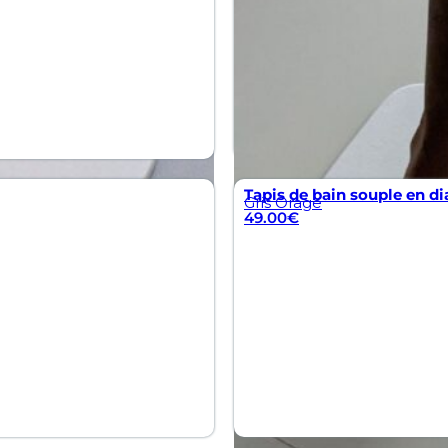
Tapis de bain souple en di
Gris Orage
49.00
€