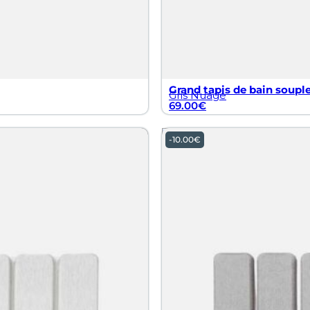
Grand tapis de bain soupl
Gris Nuage
69.00
€
-
10.00
€