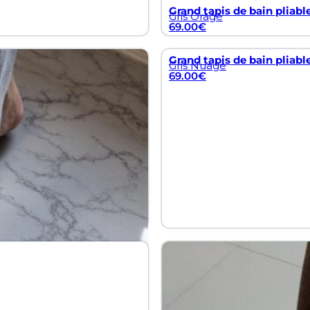
Grand tapis de bain pliabl
Gris Orage
69.00
€
Grand tapis de bain pliabl
Gris Nuage
69.00
€
Tapis de bain en diatomite
Blanc Éternel
49.00
€