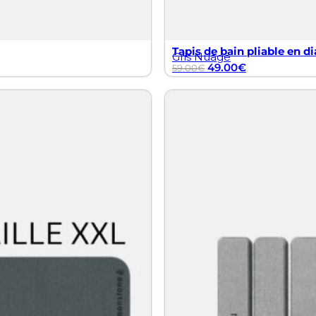
Tapis de bain pliable en di
Gris Nuage
49.00
€
59.00
€