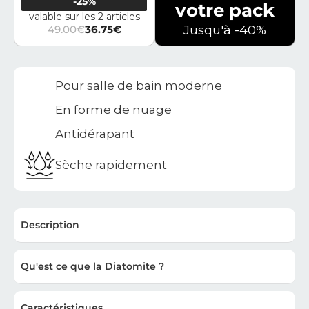
-25%
votre pack
valable sur les 2 articles
49.00
€
36.75
€
Jusqu'à -40%
Le prix initial était : 49.00€.
Le prix actuel est : 36.75€.
Pour salle de bain moderne
En forme de nuage
Antidérapant
Sèche rapidement
Description
Qu'est ce que la Diatomite ?
Caractéristiques