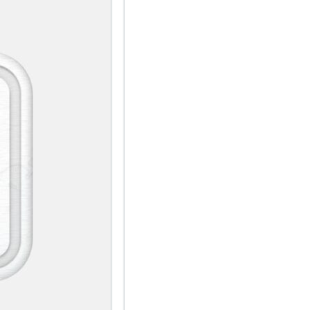
te maximisent l’espace disponible et gardent vos
édentaire, réduisant les risques de moisissure. Par
cellent mélange de style et de durabilité. Profitez