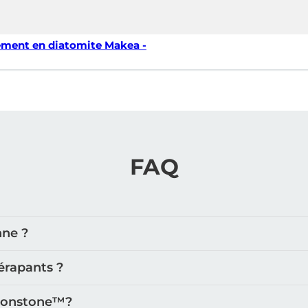
ement en diatomite Makea -
FAQ
nne ?
érapants ?