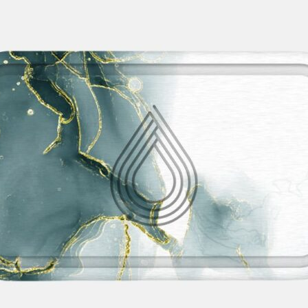
combinant style et fonctionnalité.
ssoires
 efficace des soins du corps. Les organisateurs en diatomi
 tout en rendant votre routine plus agréable.
pre
orps. Les accessoires en diatomite absorbent l’humidité exc
 et optimal pour vos soins.
essoires
e soin du corps. Chaque produit est conçu pour offrir un ex
olutions innovantes.