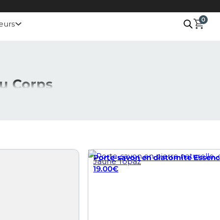
0
eurs
du Corps
t élégance, transformant votre expérience quotidienne.
Porte-savon en diatomite Essenc
Jaune Topaz
t. Ainsi, il préserve l’efficacité de vos soins tout en
19.00
€
esthétiques. Les organisateurs en diatomite sont