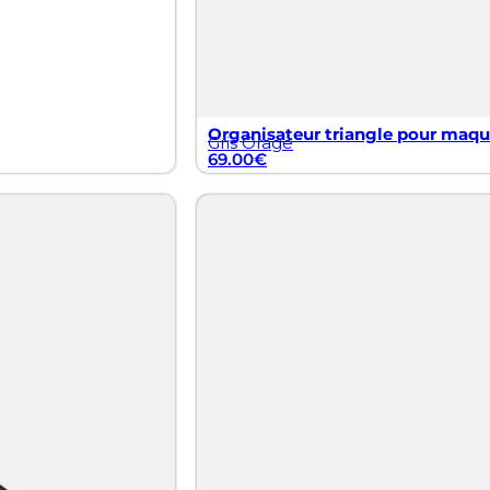
Organisateur triangle pour maqui
Gris Orage
69.00
€