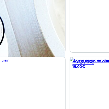
Porte-savon en dia
Blanc Coral
19.00
€