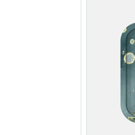
pratiques et modernes. Ils optimisent votre routine en 
Optimiser l’Espace avec des Acce
Un espace bien organisé est essentiel pour une gestion
produits en ordre. Ils facilitent l’accès à vos essentiels
Maintenir un Environnement Pro
Gardez un espace propre pour vos produits de soin du c
conséquent, vous assurez un environnement hygiénique
Découvrez Notre Sélection d’Acc
Explorez notre gamme d’accessoires en diatomite pour l
d’une routine de soin organisée et élégante avec nos s