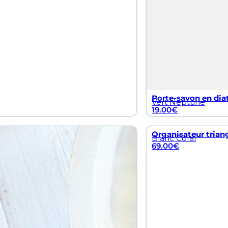
Porte-savon en dia
Vert Neptune
19.00
€
Organisateur trian
Blanc Coral
69.00
€