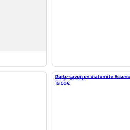
Porte-savon en diatomite Essenc
Beige Ambre
19.00
€