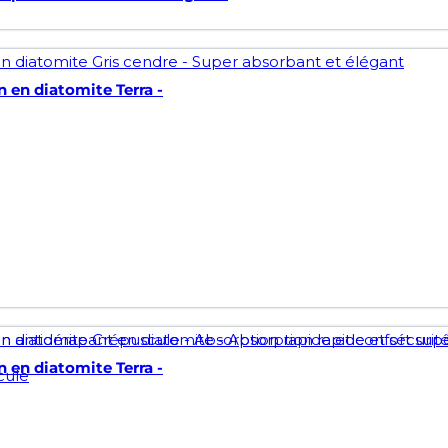
n en diatomite Terra -
n en diatomite Terra -
cule