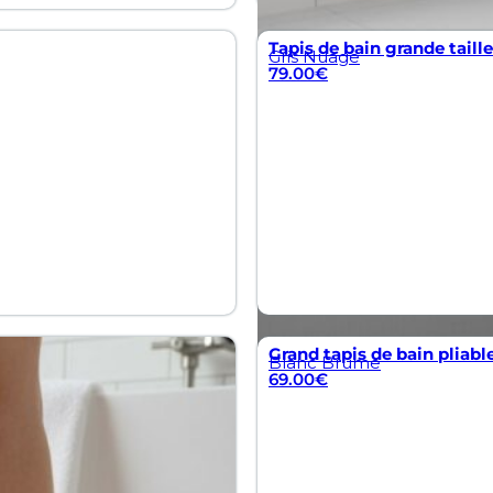
Tapis de bain grande tail
Gris Nuage
79.00
€
Grand tapis de bain pliabl
Blanc Brume
69.00
€