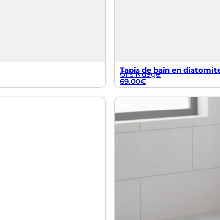
Tapis de bain en diatomite
Gris Nuage
69.00
€
Tapis de bain grande tail
Gris Orage
79.00
€