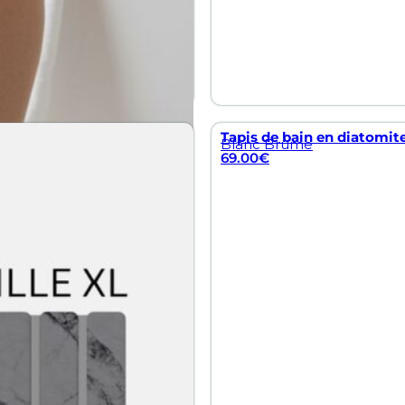
Tapis de bain en diatomite
Blanc Brume
69.00
€