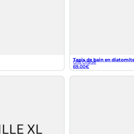
Tapis de bain en diatomite
Gris Orage
69.00
€