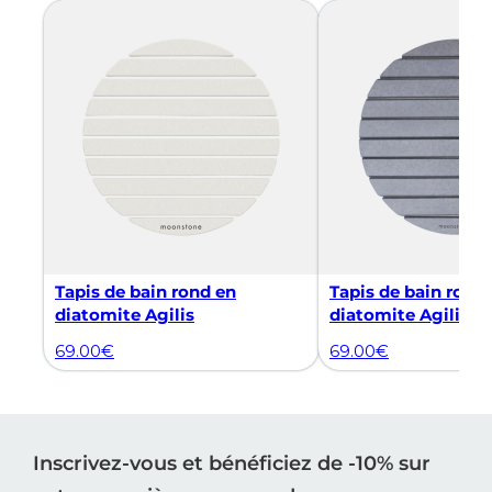
Tapis de bain rond en
Tapis de bain rond
diatomite Agilis
diatomite Agilis
69.00
€
69.00
€
Inscrivez-vous et bénéficiez de -10% sur