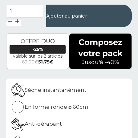
quantité de Tapis de bain rond en diatomite Agilis
Ajouter au panier
Composez
OFFRE DUO
-25%
votre pack
valable sur les 2 articles
69.00
€
51.75
€
Jusqu'à -40%
Le prix initial était : 69.00€.
Le prix actuel est : 51.75€.
Sèche instantanément
En forme ronde ⌀ 60cm
Anti-dérapant