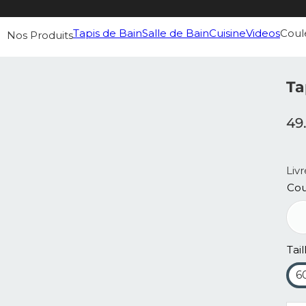
Tapis de Bain
Salle de Bain
Cuisine
Videos
Coul
Nos Produits
Ta
49
Liv
Cou
Tail
6