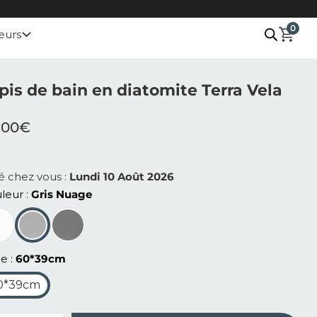
0
eurs
pis de bain en diatomite Terra Vela
.00
€
ré chez vous :
Lundi 10 Août 2026
leur
Gris Nuage
le
60*39cm
0*39cm