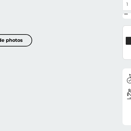
qua
 de photos