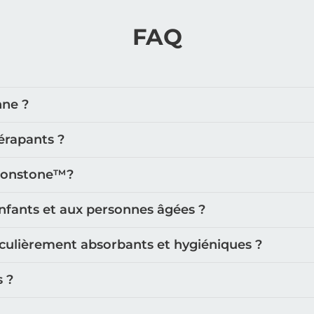
FAQ
nne ?
érapants ?
oonstone™️?
nfants et aux personnes âgées ?
iculièrement absorbants et hygiéniques ?
s ?