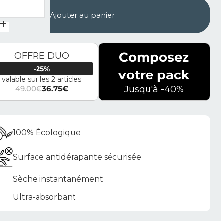
ntité de Tapis de bain en diatomite Terra Vela
Ajouter au panier
Composez
OFFRE DUO
-25%
votre pack
valable sur les 2 articles
49.00
€
36.75
€
Jusqu'à -40%
Le prix initial était : 49.00€.
Le prix actuel est : 36.75€.
100% Écologique
Surface antidérapante sécurisée
Sèche instantanément
Ultra-absorbant