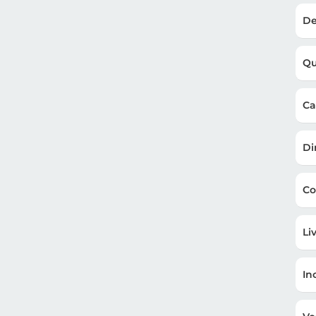
De
Qu
Ca
Di
Co
Li
In