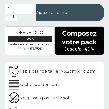
quantité de Tapis de bain en diatomite Terra Raya XL
Ajouter au panier
Composez
OFFRE DUO
-25%
votre pack
valable sur les 2 articles
69.00
€
51.75
€
Jusqu'à -40%
Le prix initial était : 69.00€.
Le prix actuel est : 51.75€.
Tapis grande taille : 76.2cm x 43.2cm
Sèche rapidement
Ne glisses pas sur le sol