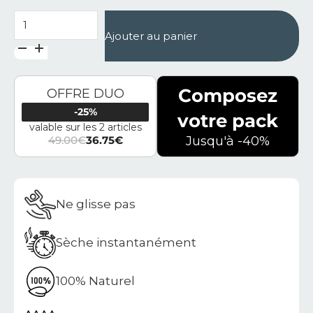
quantité de Tapis de bain en diatomite Essence
Ajouter au panier
Composez
OFFRE DUO
-25%
votre pack
valable sur les 2 articles
49.00
€
36.75
€
Jusqu'à -40%
Le prix initial était : 49.00€.
Le prix actuel est : 36.75€.
Ne glisse pas
Sèche instantanément
100% Naturel