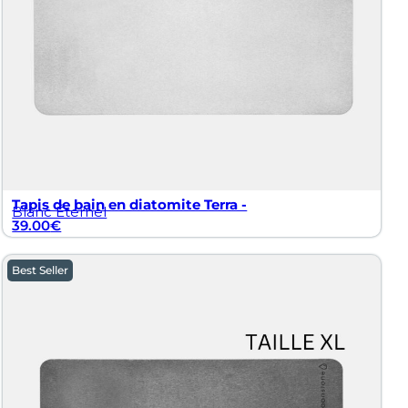
Tapis de bain en diatomite Terra -
Blanc Éternel
39.00
€
Best Seller