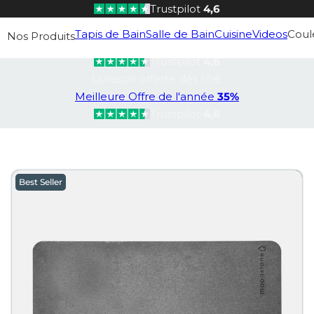
Trustpilot
4,6
Livraison offerte dès 50€
Tapis de Bain
Salle de Bain
Cuisine
Videos
Coul
Nos Produits
Meilleure Offre de l'année
35%
Trustpilot
4,6
Livraison offerte dès 50€
Meilleure Offre de l'année
35%
Trustpilot
4,6
Best Seller