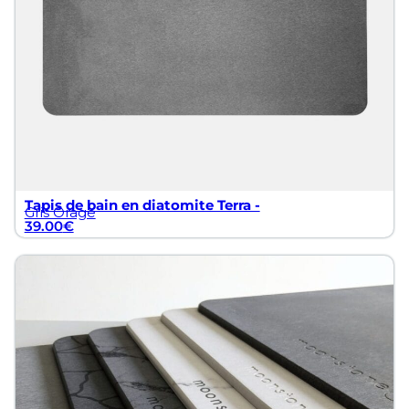
Tapis de bain en diatomite Terra -
Gris Orage
39.00
€