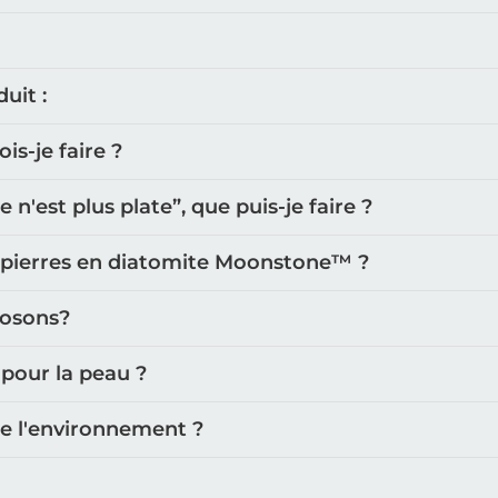
uit :
s-je faire ?
'est plus plate”, que puis-je faire ?
 pierres en diatomite Moonstone™️ ?
posons?
 pour la peau ?
de l'environnement ?