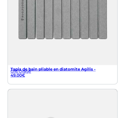
Tapis de bain pliable en diatomite Agilis -
Gris Orage
49.00
€