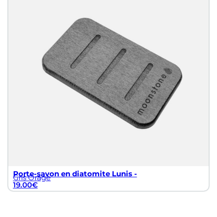
Porte-savon en diatomite Lunis -
Gris Orage
19.00
€