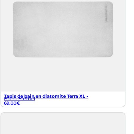
Tapis de bain en diatomite Terra XL -
Blanc Éternel
69.00
€