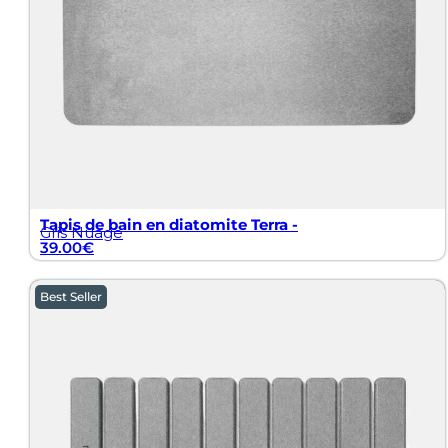
Tapis de bain en diatomite Terra -
Gris Nuage
39.00
€
Best Seller