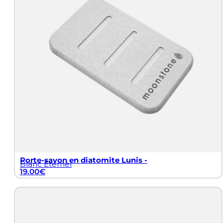
Porte-savon en diatomite Lunis -
Blanc Éternel
19.00
€