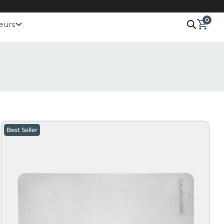
0
eurs
Best Seller