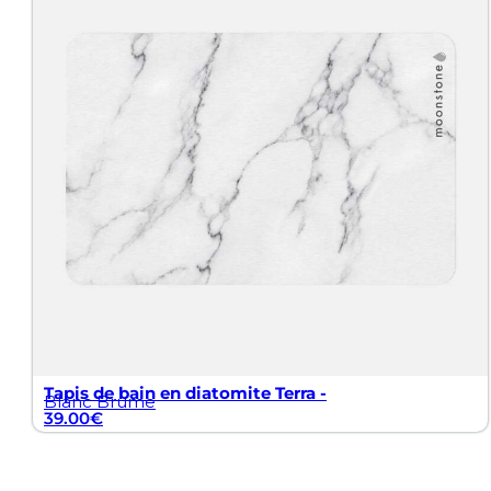
Tapis de bain en diatomite Terra -
Blanc Brume
39.00
€