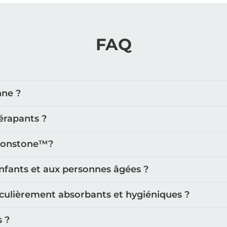
FAQ
nne ?
érapants ?
oonstone™️?
nfants et aux personnes âgées ?
iculièrement absorbants et hygiéniques ?
s ?