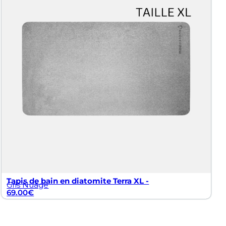
Tapis de bain en diatomite Terra XL -
Gris Nuage
69.00
€