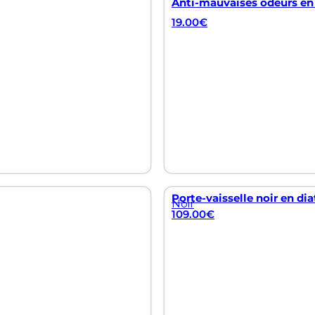
Anti-mauvaises odeurs en
19.00
€
Porte-vaisselle noir en dia
Noir
109.00
€