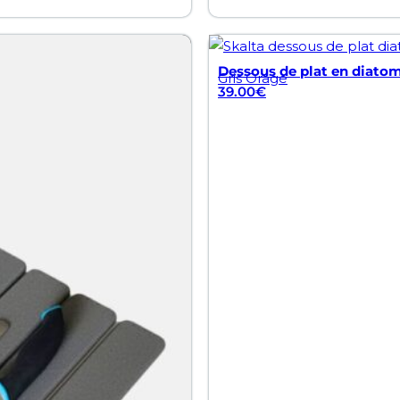
Dessous de plat en diatom
Gris Orage
39.00
€