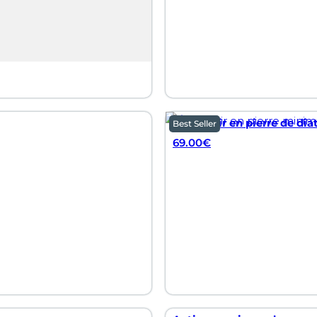
Égouttoir en pierre de di
Best Seller
69.00
€