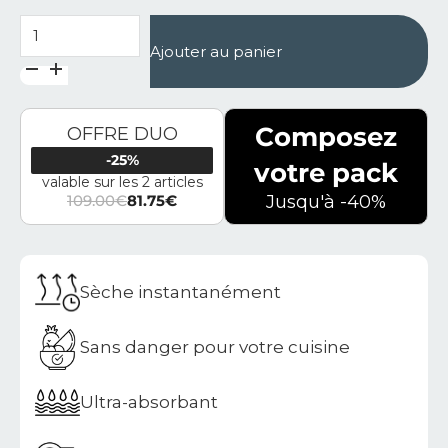
quantité de Porte-vaisselle noir en diatomite Iluka
Ajouter au panier
Composez
OFFRE DUO
-25%
votre pack
valable sur les 2 articles
109.00
€
81.75
€
Jusqu'à -40%
Le prix initial était : 109.00€.
Le prix actuel est : 81.75€.
Sèche instantanément
Sans danger pour votre cuisine
Ultra-absorbant