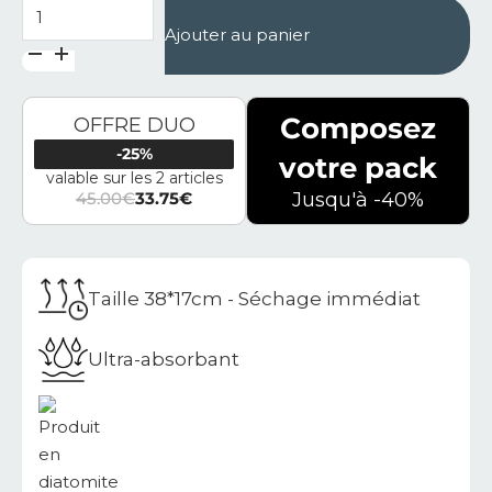
quantité de Grand rangement en diatomite Grand Stella
Ajouter au panier
Composez
OFFRE DUO
-25%
votre pack
valable sur les 2 articles
45.00
€
33.75
€
Jusqu'à -40%
Le prix initial était : 45.00€.
Le prix actuel est : 33.75€.
Taille 38*17cm - Séchage immédiat
Ultra-absorbant