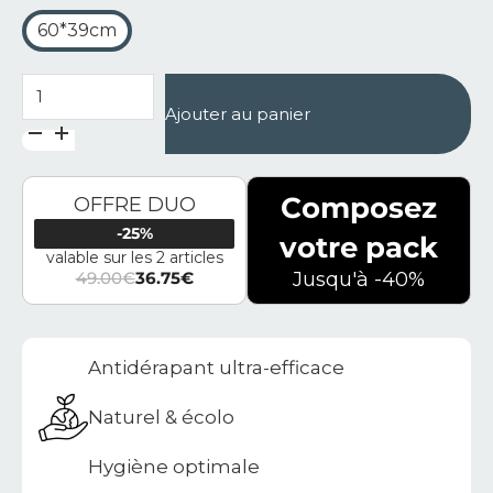
60*39cm
quantité de Tapis de bain en diatomite Terra Ola
Ajouter au panier
Composez
OFFRE DUO
-25%
votre pack
valable sur les 2 articles
49.00
€
36.75
€
Jusqu'à -40%
Le prix initial était : 49.00€.
Le prix actuel est : 36.75€.
Antidérapant ultra-efficace
Naturel & écolo
Hygiène optimale