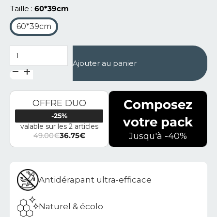
Taille
60*39cm
60*39cm
quantité de Tapis de bain en diatomite Terra Ola
Ajouter au panier
Composez
OFFRE DUO
-25%
votre pack
valable sur les 2 articles
49.00
€
36.75
€
Jusqu'à -40%
Le prix initial était : 49.00€.
Le prix actuel est : 36.75€.
Antidérapant ultra-efficace
Naturel & écolo